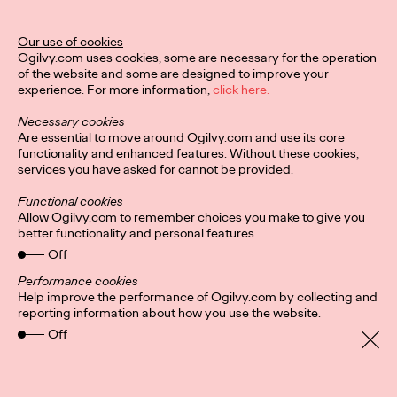
significato per le persone colpite da guerre e conflitti armati. Un
invito a riflettere sulla vicinanza della guerra, che spesso
Our use of cookies
sottovalutiamo, e sulle conseguenze devastanti che ha sulle
Ogilvy.com uses cookies, some are necessary for the operation
vite di migliaia di persone: perché per EMERGENCY, la vera
of the website and some are designed to improve your
emergenza dovrebbe essere eliminare la guerra.
experience. For more information,
click here.
La campagna si sviluppa sui social del brand e in affissione
Necessary cookies
nelle città di Milano, Roma, Bergamo, Trento,Padova, Rovigo e
Are essential to move around Ogilvy.com and use its core
Vicenza, con un’affissione speciale localizzata nelle vicinanze
functionality and enhanced features. Without these cookies,
dello stadio di San Siro.
services you have asked for cannot be provided.
“
Creare una vicinanza emotiva con un tema apparentemente
Functional cookies
lontano come la guerra è la grande sfida di Emergency
–
Allow Ogilvy.com to remember choices you make to give you
afferma Giuseppe Mastromatteo, President & Chief Creative
better functionality and personal features.
Officer di Ogilvy Italia –
una sfida ancora più ardua in un
panorama in cui l’attenzione delle persone ha una finestra
Off
sempre più ristretta, ma proprio per questo, una sfida che
Performance cookies
amiamo raccogliere cercando proprio nei behavior delle
Help improve the performance of Ogilvy.com by collecting and
persone, nel loro quotidiano, e nel loro linguaggio, nuovi inviti a
reporting information about how you use the website.
riflettere su un tema che dovrebbe essere davvero al primo
posto nelle nostre conversazioni
.”
Off
Creative Agency: Ogilvy Italia