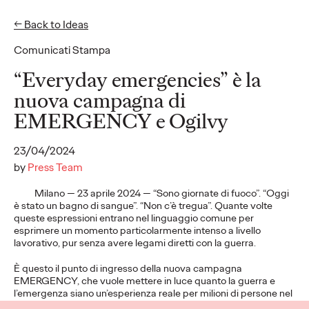
← Back to Ideas
EN
IT
Comunicati Stampa
“Everyday emergencies” è la
nuova campagna di
EMERGENCY e Ogilvy
Privacy Policy
Subscribe
Connect
Cookies
Location
Accessibility
23/04/2024
Ogilvy Italy Policies
by
Press Team
Milano — 23 aprile 2024 — “Sono giornate di fuoco”. “Oggi
è stato un bagno di sangue”. “Non c’è tregua”. Quante volte
queste espressioni entrano nel linguaggio comune per
esprimere un momento particolarmente intenso a livello
lavorativo, pur senza avere legami diretti con la guerra.
È questo il punto di ingresso della nuova campagna
EMERGENCY, che vuole mettere in luce quanto la guerra e
l’emergenza siano un’esperienza reale per milioni di persone nel
mondo. Le espressioni più comuni aiutano a svelare il loro vero