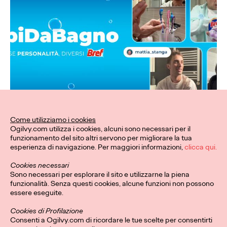
Come utilizziamo i cookies
Ogilvy.com utilizza i cookies, alcuni sono necessari per il
funzionamento del sito altri servono per migliorare la tua
esperienza di navigazione. Per maggiori informazioni,
clicca qui.
Cookies necessari
Sono necessari per esplorare il sito e utilizzarne la piena
funzionalità. Senza questi cookies, alcune funzioni non possono
essere eseguite.
Cookies di Profilazione
Consenti a Ogilvy.com di ricordare le tue scelte per consentirti