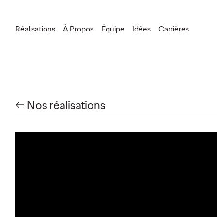
Réalisations
À Propos
Équipe
Idées
Carrières
New Business
leonard.dupray@ogilvy.com
Communication
delphine.mazeau@ogilvy.com
← Nos réalisations