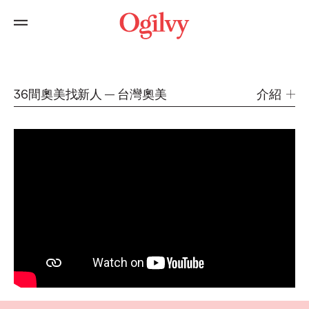
36間奧美找新人
台灣奧美
介紹