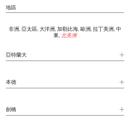
地區
非洲
,
亞太區
,
大洋洲
,
加勒比海
,
歐洲
,
拉丁美洲
,
中
東
,
北美洲
亞特蘭大
3630 Peachtree Rd NE
#1200
Atlanta, GA 30326
本德
USA
19785 Village Office Court
michael.aaron@ogilvy.com
+1 202 729 4000
Suite 101
劍橋
Bend, OR 97702
USA
245 First Street / 10th Floor
Cambridge, MA 02142
jeremy.sanchez@globalstrategies.com