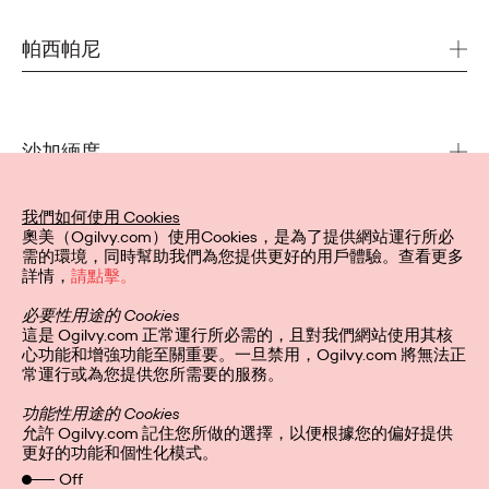
ranjiv.ramgolam@ogilvy.com
Bureau 333
+1 305 448 6002
Montreal
帕西帕尼
Quebec H2Y 1M6
Canada
400 Interpace Parkway
Parsippany, NJ 07054
daubert@ogilvy.com
USA
+1 514 861 1811
沙加緬度
andrew.schirmer@ogilvy.com
1530 J. Street / Suite #250
+1 973 352 1000
我們如何使用 Cookies
Sacramento, CA 95814
奧美（Ogilvy.com）使用Cookies，是為了提供網站運行所必
USA
舊金山
需的環境，同時幫助我們為您提供更好的用戶體驗。查看更多
詳情，
請點擊。
dan.larusso@ogilvy.com
360 3rd Street
+1 916 231 7700
必要性用途的 Cookies
5th Floor
這是 Ogilvy.com 正常運行所必需的，且對我們網站使用其核
San Francisco, CA 94107
心功能和增強功能至關重要。一旦禁用，Ogilvy.com 將無法正
多倫多
USA
常運行或為您提供您所需要的服務。
517A Wellington Street West
功能性用途的 Cookies
dan.larusso@ogilvy.com
Toronto
允許 Ogilvy.com 記住您所做的選擇，以便根據您的偏好提供
+1 415 677 2800
Ontario M5V 1G1
更好的功能和個性化模式。
華盛頓
Canada
Off