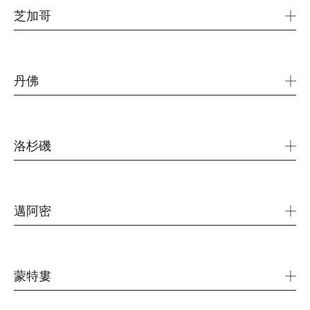
United States
+1 541 639 3055
芝加哥
lisa.gulledge@fkhealth.com
350 West Mart Center Drive
617 577 8110
Suite 1100
Chicago, IL 60654-1866
丹佛
USA
1200 17th St
cathy.francque@ogilvy.com
+1 312 856 8200
25th Floor
洛杉磯
Denver, CO 80202
USA
12130 Millennium Drive
kelly.hanratty@ogilvy.com
3rd Floor
+1 888 310 5327
邁阿密
Playa Vista, CA 90094
USA
800 Douglas Road
Coral Gables
Miami, FL 33134
dan.larusso@ogilvy.com
蒙特婁
USA
+1 310 280 2200
215 rue Saint-Jacques