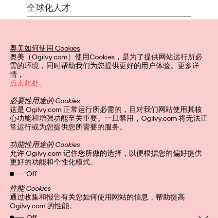
全球化人才
对奥美来说，没有什么比员工更为重要。我们重视
对员工负有的责任，而这其中的关键是我们确切实
践此价值观，并将其融入每天的生活中。奥美未曾
奥美如何使用 Cookies
止步于自满，致力于让精湛技艺永存，同时怀有无
奥美（Ogilvy.com）使用Cookies，是为了提供网站运行所必
尽好奇心 — 为此，我们必须为员工提供一切可能的
需的环境，同时帮助我们为您提供更好的用户体验。更多详
成长机会。其中包括在新的地方迎接新的挑战。全
情，
球人才流动计划就是我们兑现以人为本承诺的一部
点击此处。
分。我们明白，许多人加入奥美是为了获得职业发
展与成长的机会。
必要性用途的 Cookies
这是 Ogilvy.com 正常运行所必需的，且对我们网站使用其核
一路走来，员工可能希望通过接触新的技能，提高
心功能和增强功能至关重要。一旦禁用，Ogilvy.com 将无法正
自身现有的能力或开拓新领域。我们相信，无论身
常运行或为您提供您所需要的服务。
在何处，我们的员工都应有机会挑战自己。因此，
我们满怀期待与自豪，向员工提供了全球人才流动
功能性用途的 Cookies
计划。
允许 Ogilvy.com 记住您所做的选择，以便根据您的偏好提供
更好的功能和个性化模式。
Off
性能 Cookies
通过收集和报告有关您如何使用网站的信息，帮助提高
Ogilvy.com 的性能。
隐私政策
关注我们
Off