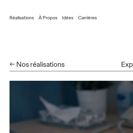
Réalisations
À Propos
Idées
Carrières
Information générale
information.canada@ogilvy.com
Propulsez votre marque
christopher.andrews@ogilvy.com
← Nos réalisations
Exp