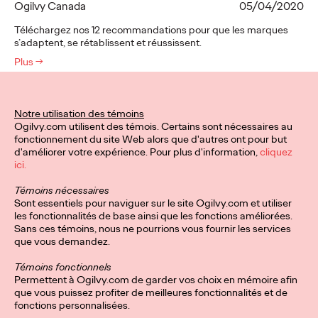
Ogilvy Canada
05/04/2020
Téléchargez nos 12 recommandations pour que les marques
s’adaptent, se rétablissent et réussissent.
Plus
→
À LIRE
Notre utilisation des témoins
Ogilvy.com utilisent des témois. Certains sont nécessaires au
fonctionnement du site Web alors que d'autres ont pour but
d'améliorer votre expérience. Pour plus d'information,
cliquez
ici.
Témoins nécessaires
Sont essentiels pour naviguer sur le site Ogilvy.com et utiliser
Effie Awards
les fonctionnalités de base ainsi que les fonctions améliorées.
Sans ces témoins, nous ne pourrions vous fournir les services
que vous demandez.
Ogilvy Canada
01/01/2020
Témoins fonctionnels
Permettent à Ogilvy.com de garder vos choix en mémoire afin
Ogilvy mène la shortlist canadienne des Effies avec treize
que vous puissez profiter de meilleures fonctionnalités et de
nominations pour six campagnes différentes. Découvrez notre
fonctions personnalisées.
travail.